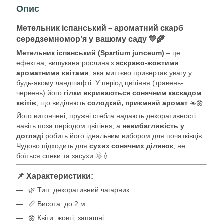
Опис
Метельник іспанський – ароматний скарб
середземномор’я у вашому саду 💛🌾
Метельник іспанський (Spartium junceum)
– це
ефектна, вишукана рослина з
яскраво-жовтими
ароматними квітами
, яка миттєво привертає увагу у
будь-якому ландшафті. У період цвітіння (травень-
червень) його
гілки вкриваються сонячним каскадом
квітів
, що виділяють
солодкий, приємний аромат
☀️🌼
Його витончені, пружні стебла надають декоративності
навіть поза періодом цвітіння, а
невибагливість у
догляді
робить його ідеальним вибором для початківців.
Чудово підходить для
сухих сонячних ділянок
, не
боїться спеки та засухи 🌞💧
📌 Характеристики:
🌿 Тип: декоративний чагарник
📏 Висота: до 2 м
🌼 Квіти: жовті, запашні