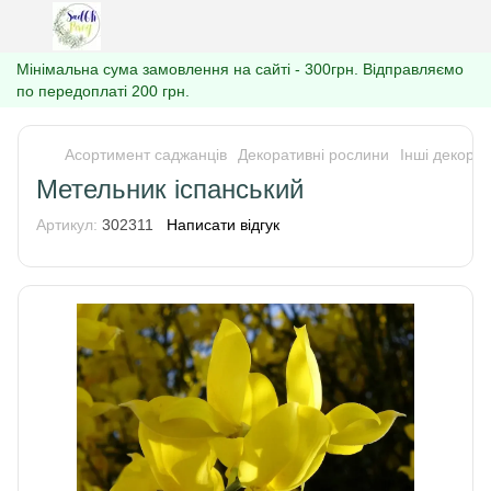
Мінімальна сума замовлення на сайті - 300грн. Відправляємо
по передоплаті 200 грн.
Асортимент саджанців
Декоративні рослини
Інші декорат
Метельник іспанський
Артикул:
302311
Написати відгук