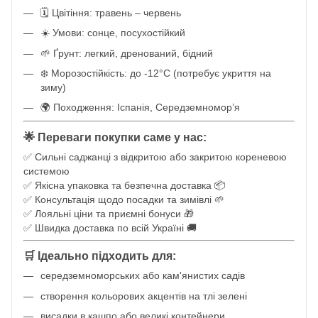
🗓️ Цвітіння: травень – червень
☀️ Умови: сонце, посухостійкий
🌱 Ґрунт: легкий, дренований, бідний
❄️ Морозостійкість: до -12°C (потребує укриття на
зиму)
🌍 Походження: Іспанія, Середземномор’я
🌟 Переваги покупки саме у нас:
✅ Сильні саджанці з відкритою або закритою кореневою
системою
✅ Якісна упаковка та безпечна доставка 📦
✅ Консультація щодо посадки та зимівлі 🌱
✅ Лояльні ціни та приємні бонуси 🎁
✅ Швидка доставка по всій Україні 🚚
🛒 Ідеально підходить для:
середземноморських або кам'янистих садів
створення кольорових акцентів на тлі зелені
висадки в кашпо або великі контейнери