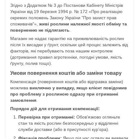
Згідно з Додатком № 3 до Постанови Кабінету Міністрів
України від 19 березня 1994 р. № 172 «Про реалізацію
окремих положень Закону України "Про захист прав
споживачів"»,
живі рослини належної якості обміну та
поверненню не підлягають
.
Магазин не надає гарантію на приживлюваність рослин
після їх висадки у ґрунт, оскільки цей процес залежить від
факторів, які перебувають поза нашим контролем
(дотримання правил агротехніки, погодні умови, якість
ґрунту, полив тощо).
Умови повернення коштів або заміни товару
Компенсація (повернення коштів або відправка заміни)
можлива
виключно у випадку, якщо клієнт повідомив
про проблему з рослиною одразу при отриманні
замовлення
.
Порядок дій для отримання компенсації:
Перевірка при отриманні:
Обов'язково огляньте
стан та якість рослин безпосередньо у відділенні
служби доставки (або в присутності кур'єра).
Фіксація проблеми:
Якщо під час огляду ви виявили