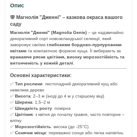
Опис
🌸
Магнолія "Дженні" – казкова окраса вашого
саду
Магнолія "Дженні" (Magnolia Genie)
– це надзвичайно
декоративний сорт новозеландської селекції, який
заворожує своїми
глибокими бордово-пурпуровими
квітами
та компактною формою куща. Її вибирають за
вражаюче рясне цвітіння, високу морозостійкість та
витонченість у кожній деталі
.
Основні характеристики:
✅
Тип рослини
: листопадний декоративний кущ або
невелике дерево
✅
Висота
: 2–3 м (іноді до 4 м у старшому віці)
✅
Ширина
: 1,5–2 м
✅
Швидкість росту
: помірна
✅
Цвітіння
: з квітня до початку травня, часто повторне –
влітку
✅
Морозостійкість
: висока (до -25°C)
✅
Сонячне місце
: переважно сонце або легка напівтінь