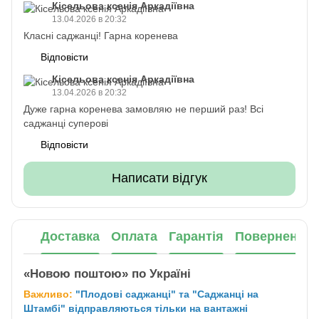
Кісельова ксенія Аркадіївна
13.04.2026 в 20:32
Класні саджанці! Гарна коренева
Відповісти
Кісельова ксенія Аркадіївна
13.04.2026 в 20:32
Дуже гарна коренева замовляю не перший раз! Всі
саджанці суперові
Відповісти
Написати відгук
Доставка
Оплата
Гарантія
Повернення
«Новою поштою» по Україні
Важливо:
"Плодові саджанці" та "Саджанці на
Штамбі" відправляються тільки на вантажні