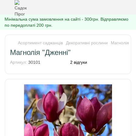
Мінімальна сума замовлення на сайті - 300грн. Відправляємо
по передоплаті 200 грн.
Асортимент саджанців
Декоративні рослини
Магнолія
М
Магнолія "Дженні"
Артикул:
30101
2 відгуки