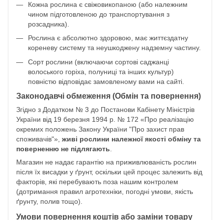
Кожна рослина є свіжовикопаною (або належним
чином підготовленою до транспортування з
розсадника).
Рослина є абсолютно здоровою, має життєздатну
кореневу систему та неушкоджену надземну частину.
Сорт рослини (включаючи сортові саджанці
волоського горіха, полуниці та інших культур)
повністю відповідає замовленому вами на сайті.
Законодавчі обмеження (Обмін та повернення)
Згідно з Додатком № 3 до Постанови Кабінету Міністрів
України від 19 березня 1994 р. № 172 «Про реалізацію
окремих положень Закону України "Про захист прав
споживачів"»,
живі рослини належної якості обміну та
поверненню не підлягають
.
Магазин не надає гарантію на приживлюваність рослин
після їх висадки у ґрунт, оскільки цей процес залежить від
факторів, які перебувають поза нашим контролем
(дотримання правил агротехніки, погодні умови, якість
ґрунту, полив тощо).
Умови повернення коштів або заміни товару