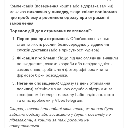
Компенсація (повернення коштів або відправка заміни)
можлива
виключно у випадку, якщо клієнт повідомив
про проблему з рослиною одразу при отриманні
замовлення
.
Порядок дій для отримання компенсації:
Перевірка при отриманні:
Обов'язково огляньте
стан та якість рослин безпосередньо у відділенні
служби доставки (або в присутності кур'єра).
Фіксація проблеми:
Якщо під час огляду ви виявили
пошкодження, ознаки хвороби або невідповідність
замовленню, зробіть чіткі фотографії рослини та
фірмової бірки розсадника.
Негайне сповіщення:
Одразу (в день отримання
посилки) зв'яжіться з нашою службою підтримки за
телефоном
[номер телефону]
або надішліть фото
та опис проблеми у Viber/Telegram.
Скарги, виявлені та подані після того, як товар було
забрано додому або висаджено у ґрунт, розгляду не
підлягають, а кошти за такі рослини не
повертаються.