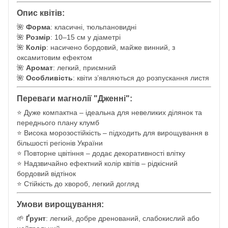
Опис квітів:
🌺
Форма
: класичні, тюльпановидні
🌺
Розмір
: 10–15 см у діаметрі
🌺
Колір
: насичено бордовий, майже винний, з
оксамитовим ефектом
🌺
Аромат
: легкий, приємний
🌺
Особливість
: квіти з’являються до розпускання листя
Переваги магнолії "Дженні":
⭐ Дуже компактна – ідеальна для невеликих ділянок та
переднього плану клумб
⭐ Висока морозостійкість – підходить для вирощування в
більшості регіонів України
⭐ Повторне цвітіння – додає декоративності влітку
⭐ Надзвичайно ефектний колір квітів – рідкісний
бордовий відтінок
⭐ Стійкість до хвороб, легкий догляд
Умови вирощування:
🌱
Ґрунт
: легкий, добре дренований, слабокислий або