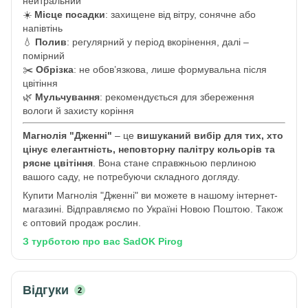
нейтральний
☀️
Місце посадки
: захищене від вітру, сонячне або
напівтінь
💧
Полив
: регулярний у період вкорінення, далі –
помірний
✂️
Обрізка
: не обов’язкова, лише формувальна після
цвітіння
🌿
Мульчування
: рекомендується для збереження
вологи й захисту коріння
Магнолія "Дженні"
– це
вишуканий вибір для тих, хто
цінує елегантність, неповторну палітру кольорів та
рясне цвітіння
. Вона стане справжньою перлиною
вашого саду, не потребуючи складного догляду.
Купити Магнолія "Дженні" ви можете в нашому інтернет-
магазині. Відправляємо по Україні Новою Поштою. Також
є оптовий продаж рослин.
З турботою про вас SadOK Pirog
Відгуки
2