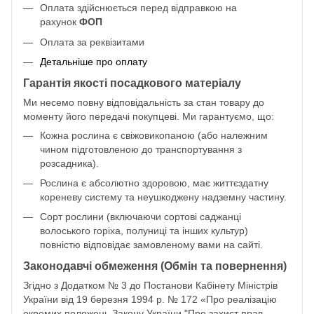
Оплата здійснюється перед відправкою на
рахунок
ФОП
Оплата за реквізитами
Детальніше про оплату
Гарантія якості посадкового матеріалу
Ми несемо повну відповідальність за стан товару до
моменту його передачі покупцеві. Ми гарантуємо, що:
Кожна рослина є свіжовикопаною (або належним
чином підготовленою до транспортування з
розсадника).
Рослина є абсолютно здоровою, має життєздатну
кореневу систему та неушкоджену надземну частину.
Сорт рослини (включаючи сортові саджанці
волоського горіха, полуниці та інших культур)
повністю відповідає замовленому вами на сайті.
Законодавчі обмеження (Обмін та повернення)
Згідно з Додатком № 3 до Постанови Кабінету Міністрів
України від 19 березня 1994 р. № 172 «Про реалізацію
окремих положень Закону України "Про захист прав