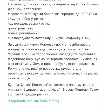
Росте на добре освітлених, захищених від вітру і протягу
ділянках, в теплицях;
морозостійкість хурми Корольок: середня, до -22 ° С, на
зиму потрібно укриття;
час посадки: весна / осінь;
грунт: родючий;
полив: регулярний;
тип посадкового матеріалу: 2-х річні саджанці з ЗКС.
За відгуками, хурма Корольок досить невибаглива в
догляді та повністю адаптована до клімату регіонів
України. Рослина теплолюбива, висаджуйте саджанці з
південного боку. Хурма не терпить заболочених ділянок і
важкого ґрунту. Земля повинна бути легкою, родючою.
Регулярно поливайте дерево, культура погано
переносить посуху, це негативно позначається на розмірі
і якості плодів.
Купити Хурма” Корольок” ви можете в нашому інтернет-
магазині. Відправляємо по Україні Новою Поштою. Також
є оптовий продаж рослин.
З турботою про вас SadOK Pirog