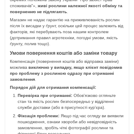
споживачів"»,
живі рослини належної якості обміну та
поверненню не підлягають
.
Магазин не надає гарантію на приживлюваність рослин
після їх висадки у ґрунт, оскільки цей процес залежить від
факторів, які перебувають поза нашим контролем
(дотримання правил агротехніки, погодні умови, якість
ґрунту, полив тощо).
Умови повернення коштів або заміни товару
Компенсація (повернення коштів або відправка заміни)
можлива
виключно у випадку, якщо клієнт повідомив
про проблему з рослиною одразу при отриманні
замовлення
.
Порядок дій для отримання компенсації:
Перевірка при отриманні:
Обов'язково огляньте
стан та якість рослин безпосередньо у відділенні
служби доставки (або в присутності кур'єра).
Фіксація проблеми:
Якщо під час огляду ви виявили
пошкодження, ознаки хвороби або невідповідність
замовленню, зробіть чіткі фотографії рослини та
фірмової бірки розсадника.