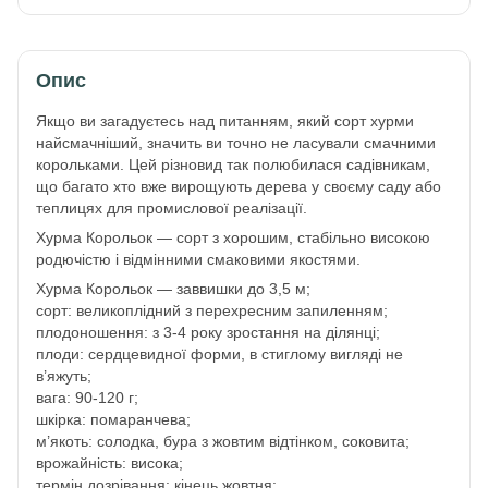
Опис
Якщо ви загадуєтесь над питанням, який сорт хурми
найсмачніший, значить ви точно не ласували смачними
корольками. Цей різновид так полюбилася садівникам,
що багато хто вже вирощують дерева у своєму саду або
теплицях для промислової реалізації.
Хурма Корольок — сорт з хорошим, стабільно високою
родючістю і відмінними смаковими якостями.
Хурма Корольок — заввишки до 3,5 м;
сорт: великоплідний з перехресним запиленням;
плодоношення: з 3-4 року зростання на ділянці;
плоди: сердцевидної форми, в стиглому вигляді не
в’яжуть;
вага: 90-120 г;
шкірка: помаранчева;
м’якоть: солодка, бура з жовтим відтінком, соковита;
врожайність: висока;
термін дозрівання: кінець жовтня;