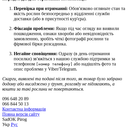
Перевірка при отриманні:
Обов'язково огляньте стан та
якість рослин безпосередньо у відділенні служби
доставки (або в присутності кур'єра).
Фіксація проблеми:
Якщо під час огляду ви виявили
пошкодження, ознаки хвороби або невідповідність
замовленню, зробіть чіткі фотографії рослини та
фірмової бірки розсадника.
Негайне сповіщення:
Одразу (в день отримання
посилки) зв'яжіться з нашою службою підтримки за
телефоном
або надішліть фото та
[номер телефону]
опис проблеми у Viber/Telegram.
Скарги, виявлені та подані після того, як товар було забрано
додому або висаджено у ґрунт, розгляду не підлягають, а
кошти за такі рослини не повертаються.
096 648 20 89
066 844 50 13
Контактна інформація
Повна версія сайту
SadOK Pirog
Укр
Рус