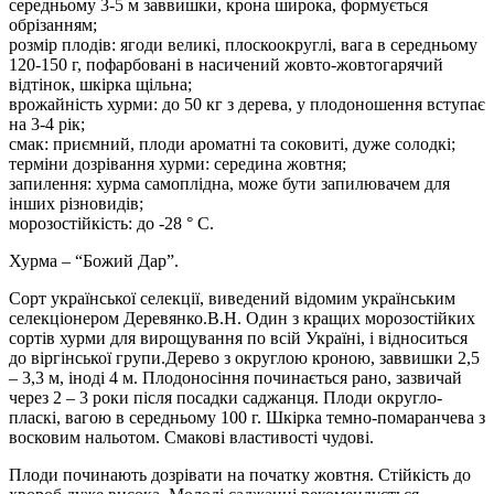
середньому 3-5 м заввишки, крона широка, формується
обрізанням;
розмір плодів: ягоди великі, плоскоокруглі, вага в середньому
120-150 г, пофарбовані в насичений жовто-жовтогарячий
відтінок, шкірка щільна;
врожайність хурми: до 50 кг з дерева, у плодоношення вступає
на 3-4 рік;
смак: приємний, плоди ароматні та соковиті, дуже солодкі;
терміни дозрівання хурми: середина жовтня;
запилення: хурма самоплідна, може бути запилювачем для
інших різновидів;
морозостійкість: до -28 ° С.
Хурма – “Божий Дар”.
Сорт української селекції, виведений відомим українським
селекціонером Деревянко.В.Н. Один з кращих морозостійких
сортів хурми для вирощування по всій Україні, і відноситься
до віргінської групи.Дерево з округлою кроною, заввишки 2,5
– 3,3 м, іноді 4 м. Плодоносіння починається рано, зазвичай
через 2 – 3 роки після посадки саджанця. Плоди округло-
пласкі, вагою в середньому 100 г. Шкірка темно-помаранчева з
восковим нальотом. Смакові властивості чудові.
Плоди починають дозрівати на початку жовтня. Стійкість до