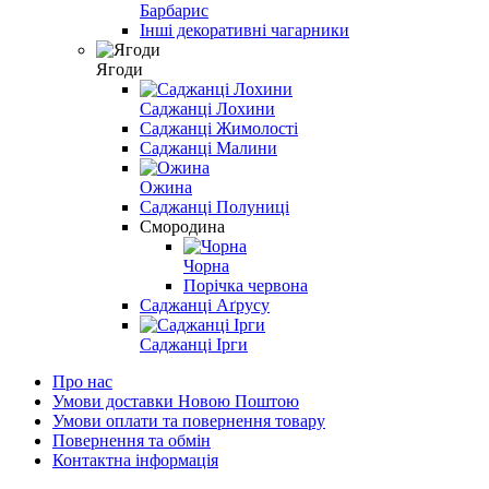
Барбарис
Інші декоративні чагарники
Ягоди
Саджанці Лохини
Саджанці Жимолості
Саджанці Малини
Ожина
Саджанці Полуниці
Смородина
Чорна
Порічка червона
Саджанці Аґрусу
Саджанці Ірги
Про нас
Умови доставки Новою Поштою
Умови оплати та повернення товару
Повернення та обмін
Контактна інформація