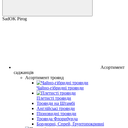
SadOK Pirog
Асортимент
саджанців
Асортимент троянд
Чайно-гібридні троянди
Плетисті троянди
Троянди на Штамбі
Англійські троянди
Піоновидні троянди
Троянда Флорибунда
Бордюрні, Спрей, Ґрунтопокривні