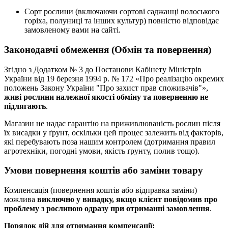
Сорт рослини (включаючи сортові саджанці волоського
горіха, полуниці та інших культур) повністю відповідає
замовленому вами на сайті.
Законодавчі обмеження (Обмін та повернення)
Згідно з Додатком № 3 до Постанови Кабінету Міністрів
України від 19 березня 1994 р. № 172 «Про реалізацію окремих
положень Закону України "Про захист прав споживачів"»,
живі рослини належної якості обміну та поверненню не
підлягають
.
Магазин не надає гарантію на приживлюваність рослин після
їх висадки у ґрунт, оскільки цей процес залежить від факторів,
які перебувають поза нашим контролем (дотримання правил
агротехніки, погодні умови, якість ґрунту, полив тощо).
Умови повернення коштів або заміни товару
Компенсація (повернення коштів або відправка заміни)
можлива
виключно у випадку, якщо клієнт повідомив про
проблему з рослиною одразу при отриманні замовлення
.
Порядок дій для отримання компенсації: