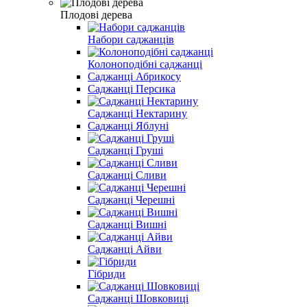
Плодові дерева
Набори саджанців
Колоноподібні саджанці
Саджанці Абрикосу
Саджанці Персика
Саджанці Нектарину
Саджанці Яблуні
Саджанці Груші
Саджанці Сливи
Саджанці Черешні
Саджанці Вишні
Саджанці Айви
Гібриди
Саджанці Шовковиці