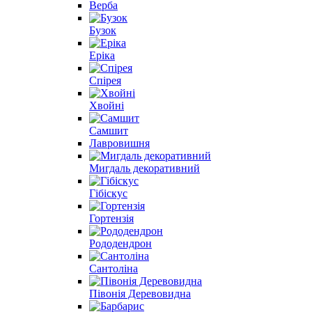
Верба
Бузок
Еріка
Спірея
Хвойні
Самшит
Лавровишня
Мигдаль декоративний
Гібіскус
Гортензія
Рододендрон
Сантоліна
Півонія Деревовидна