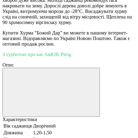
хвороб дуже висока. Молоді саджанці рекомендується
накривати на зиму. Дорослі дерева доволі добре зимують в
Україні, витримуючи морози до -28°С. Висаджувати хурму
слід на сонячній, захищеній від вітру місцевості. Щеплена на
90 хромосомну віргінську хурму.
Купити Хурма ”Божий Дар” ви можете в нашому інтернет-
магазині. Відправляємо по Україні Новою Поштою. Також є
оптовий продаж рослин.
З турботою про вас SadOK Pirog
Опис
Характеристики
Вік саджанця
Дворічний
Довжина
1,20-1,50