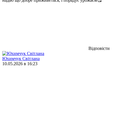
надію що добре приживеться, і порадує урожаєм🥰
Відповісти
Юхимчук Світлана
10.05.2026 в 16:23