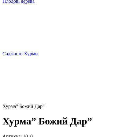
Плодові дерева
Саджанці Хурми
Хурма” Божий Дар”
Хурма” Божий Дар”
Артикул:
10101