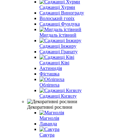
Саджанці Хурми
Саджанці Винограду
Волоський горіх
Саджанці Фундука
Мигдаль їстівний
Саджанці Інжиру
Саджанці Гранату
Саджанці Ківі
Актинидія
Фісташка
Обліпиха
Саджанці Кизилу
Декоративні рослини
Магнолія
Лаванда
Сакура