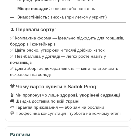
Місце посадки:
сонячне або напівтінь
Зимостійкість:
висока (при легкому укритті)
🌷 Переваги сорту:
✅ Компактна форма — ідеально підходить для горщиків,
бордюрів і контейнерів
✅ Цвіте рясно, утворюючи тисячі дрібних квіток
✅ Невибаглива у догляді — легко росте навіть у
початківців
✅ Довго зберігає декоративність — квіти не втрачають
яскравості на холоді
💚 Чому варто купити в Sadok Pirog:
🪴 Ми пропонуємо лише
здорові, укорінені саджанці
🚚 Швидка доставка по всій Україні
🌱 Гарантія приживання — або заміна рослини
💬 Професійна консультація і турбота на кожному етапі
Відгуки