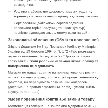
розсадника).
Рослина є абсолютно здоровою, має життєздатну
кореневу систему та неушкоджену надземну частину.
Сорт рослини (включаючи сортові саджанці
волоського горіха, полуниці та інших культур)
повністю відповідає замовленому вами на сайті.
Законодавчі обмеження (Обмін та повернення)
Згідно з Додатком № 3 до Постанови Кабінету Міністрів
України від 19 березня 1994 р. № 172 «Про реалізацію
окремих положень Закону України "Про захист прав
споживачів"»,
живі рослини належної якості обміну та
поверненню не підлягають
.
Магазин не надає гарантію на приживлюваність рослин
після їх висадки у ґрунт, оскільки цей процес залежить від
факторів, які перебувають поза нашим контролем
(дотримання правил агротехніки, погодні умови, якість
ґрунту, полив тощо).
Умови повернення коштів або заміни товару
Компенсація (повернення коштів або відправка заміни)