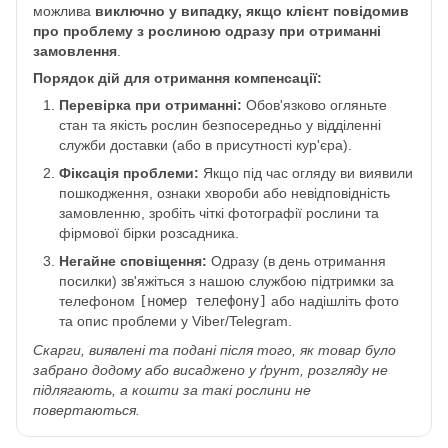
можлива
виключно у випадку, якщо клієнт повідомив
про проблему з рослиною одразу при отриманні
замовлення
.
Порядок дій для отримання компенсації:
Перевірка при отриманні:
Обов'язково огляньте
стан та якість рослин безпосередньо у відділенні
служби доставки (або в присутності кур'єра).
Фіксація проблеми:
Якщо під час огляду ви виявили
пошкодження, ознаки хвороби або невідповідність
замовленню, зробіть чіткі фотографії рослини та
фірмової бірки розсадника.
Негайне сповіщення:
Одразу (в день отримання
посилки) зв'яжіться з нашою службою підтримки за
телефоном
[номер телефону]
або надішліть фото
та опис проблеми у Viber/Telegram.
Скарги, виявлені та подані після того, як товар було
забрано додому або висаджено у ґрунт, розгляду не
підлягають, а кошти за такі рослини не
повертаються.