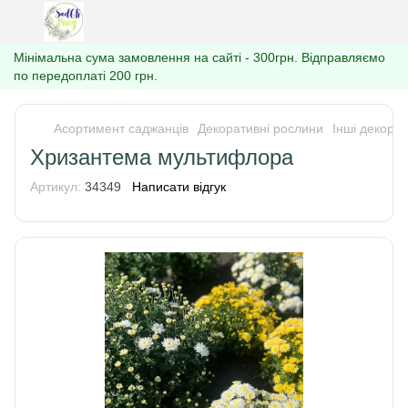
Мінімальна сума замовлення на сайті - 300грн. Відправляємо
по передоплаті 200 грн.
Асортимент саджанців
Декоративні рослини
Інші декорат
Хризантема мультифлора
Артикул:
34349
Написати відгук