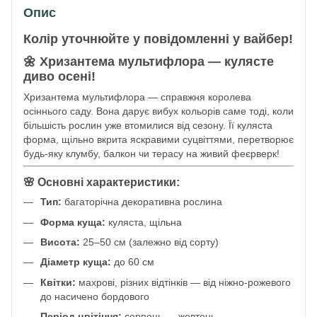
Опис
Колір уточнюйте у повідомленні у вайбер!
🌼 Хризантема мультифлора — кулясте
диво осені!
Хризантема мультифлора — справжня королева
осіннього саду. Вона дарує вибух кольорів саме тоді, коли
більшість рослин уже втомилися від сезону. Її куляста
форма, щільно вкрита яскравими суцвіттями, перетворює
будь-яку клумбу, балкон чи терасу на живий феєрверк!
🌸 Основні характеристики:
Тип:
багаторічна декоративна рослина
Форма куща:
куляста, щільна
Висота:
25–50 см (залежно від сорту)
Діаметр куща:
до 60 см
Квітки:
махрові, різних відтінків — від ніжно-рожевого
до насичено бордового
Період цвітіння:
серпень — жовтень