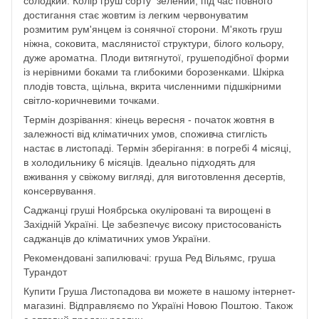
солодкий. Колір груш сорту зелений, під час повного
достигання стає жовтим із легким червонуватим
розмитим рум'янцем із сонячної сторони. М'якоть груш
ніжна, соковита, маслянистої структури, білого кольору,
дуже ароматна. Плоди витягнутої, грушеподібної форми
із нерівними боками та глибокими борозенками. Шкірка
плодів товста, щільна, вкрита численними підшкірними
світло-коричневими точками.
Термін дозрівання: кінець вересня - початок жовтня в
залежності від кліматичних умов, споживча стиглість
настає в листопаді. Термін зберігання: в погребі 4 місяці,
в холодильнику 6 місяців. Ідеально підходять для
вживання у свіжому вигляді, для виготовлення десертів,
консервування.
Саджанці груші Ноябрська окуліровані та вирощені в
Західній Україні. Це забезпечує високу пристосованість
саджанців до кліматичних умов України.
Рекомендовані запилювачі: груша Ред Вільямс, груша
Турандот
Купити Груша Листопадова ви можете в нашому інтернет-
магазині. Відправляємо по Україні Новою Поштою. Також