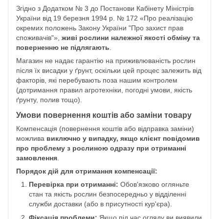
Згідно з Додатком № 3 до Постанови Кабінету Міністрів
України від 19 березня 1994 р. № 172 «Про реалізацію
окремих положень Закону України "Про захист прав
споживачів"»,
живі рослини належної якості обміну та
поверненню не підлягають
.
Магазин не надає гарантію на приживлюваність рослин
після їх висадки у ґрунт, оскільки цей процес залежить від
факторів, які перебувають поза нашим контролем
(дотримання правил агротехніки, погодні умови, якість
ґрунту, полив тощо).
Умови повернення коштів або заміни товару
Компенсація (повернення коштів або відправка заміни)
можлива
виключно у випадку, якщо клієнт повідомив
про проблему з рослиною одразу при отриманні
замовлення
.
Порядок дій для отримання компенсації:
Перевірка при отриманні:
Обов'язково огляньте
стан та якість рослин безпосередньо у відділенні
служби доставки (або в присутності кур'єра).
Фіксація проблеми:
Якщо під час огляду ви виявили