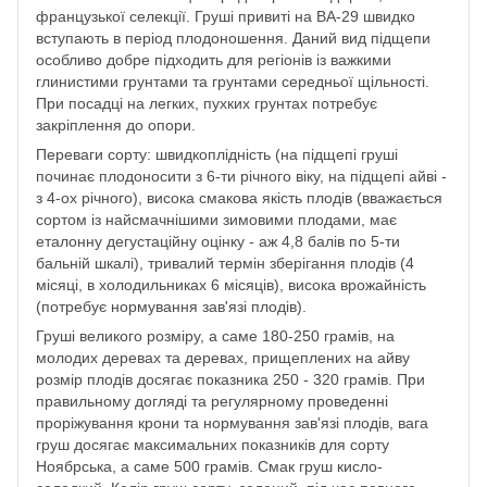
французької селекції. Груші привиті на ВА-29 швидко
вступають в період плодоношення. Даний вид підщепи
особливо добре підходить для регіонів із важкими
глинистими грунтами та грунтами середньої щільності.
При посадці на легких, пухких грунтах потребує
закріплення до опори.
Переваги сорту: швидкоплідність (на підщепі груші
починає плодоносити з 6-ти річного віку, на підщепі айві -
з 4-ох річного), висока смакова якість плодів (вважається
сортом із найсмачнішими зимовими плодами, має
еталонну дегустаційну оцінку - аж 4,8 балів по 5-ти
бальній шкалі), тривалий термін зберігання плодів (4
місяці, в холодильниках 6 місяців), висока врожайність
(потребує нормування зав'язі плодів).
Груші великого розміру, а саме 180-250 грамів, на
молодих деревах та деревах, прищеплених на айву
розмір плодів досягає показника 250 - 320 грамів. При
правильному догляді та регулярному проведенні
проріжування крони та нормування зав'язі плодів, вага
груш досягає максимальних показників для сорту
Ноябрська, а саме 500 грамів. Смак груш кисло-