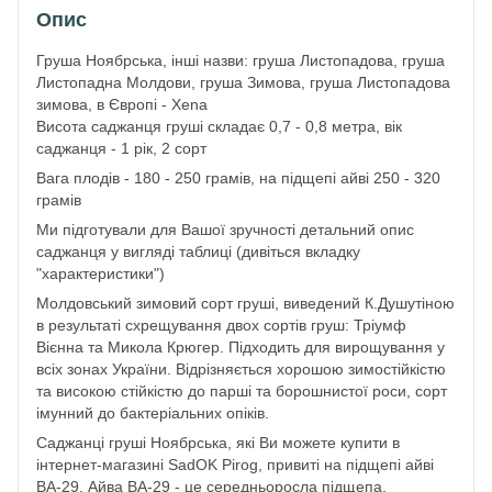
Опис
Груша Ноябрська, інші назви: груша Листопадова, груша
Листопадна Молдови, груша Зимова, груша Листопадова
зимова, в Європі - Xena
Висота саджанця груші складає 0,7 - 0,8 метра, вік
саджанця - 1 рік, 2 сорт
Вага плодів - 180 - 250 грамів, на підщепі айві 250 - 320
грамів
Ми підготували для Вашої зручності детальний опис
саджанця у вигляді таблиці (дивіться вкладку
"характеристики")
Молдовський зимовий сорт груші, виведений К.Душутіною
в результаті схрещування двох сортів груш: Тріумф
Вієнна та Микола Крюгер. Підходить для вирощування у
всіх зонах України. Відрізняється хорошою зимостійкістю
та високою стійкістю до парші та борошнистої роси, сорт
імунний до бактеріальних опіків.
Саджанці груші Ноябрська, які Ви можете купити в
інтернет-магазині SadOK Pirog, привиті на підщепі айві
ВА-29. Айва ВА-29 - це середньоросла підщепа,