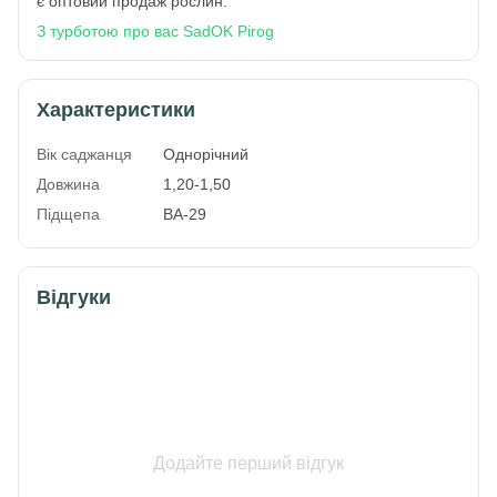
є оптовий продаж рослин.
З турботою про вас SadOK Pirog
Характеристики
Вік саджанця
Однорічний
Довжина
1,20-1,50
Підщепа
ВА-29
Відгуки
Додайте перший відгук