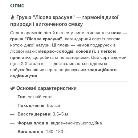
Опис
🍐 Груша "Лісова красуня" — гармонія дикої
природи і витонченого смаку
Серед ароматів літа й шелесту листя з’являється
вона —
груша "Лісова красуня"
, легендарний сорт із легкою
нотою дикої натури. Ці плоди — немов подарунок із
лісової казки:
медово-солодкі, соковиті, з легкою
пряністю
, що робить їх неповторними. Цей сорт відомий
ще з XIX століття — і досі залишається одним із
найулюбленіших серед поціновувачів
традиційного
садівництва
.
🌿 Основні характеристики
Тип
: осінній сорт
Походження
: Бельгія
Висота дерева
: 3,5–5 м
Форма плодів
: видовжено-грушоподібна
Вага плодів
: 130–180 г