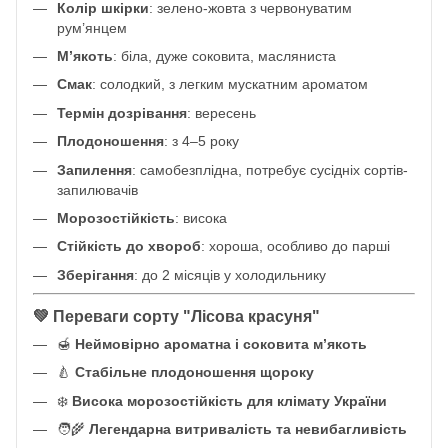
Колір шкірки
: зелено-жовта з червонуватим
рум’янцем
М’якоть
: біла, дуже соковита, масляниста
Смак
: солодкий, з легким мускатним ароматом
Термін дозрівання
: вересень
Плодоношення
: з 4–5 року
Запилення
: самобезплідна, потребує сусідніх сортів-
запилювачів
Морозостійкість
: висока
Стійкість до хвороб
: хороша, особливо до парші
Зберігання
: до 2 місяців у холодильнику
💚 Переваги сорту "Лісова красуня"
🍯
Неймовірно ароматна і соковита м’якоть
🍐
Стабільне плодоношення щороку
❄️
Висока морозостійкість для клімату України
🧑‍🌾
Легендарна витривалість та невибагливість