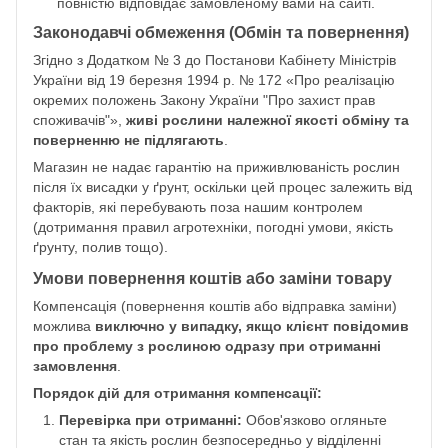
повністю відповідає замовленому вами на сайті.
Законодавчі обмеження (Обмін та повернення)
Згідно з Додатком № 3 до Постанови Кабінету Міністрів
України від 19 березня 1994 р. № 172 «Про реалізацію
окремих положень Закону України "Про захист прав
споживачів"»,
живі рослини належної якості обміну та
поверненню не підлягають
.
Магазин не надає гарантію на приживлюваність рослин
після їх висадки у ґрунт, оскільки цей процес залежить від
факторів, які перебувають поза нашим контролем
(дотримання правил агротехніки, погодні умови, якість
ґрунту, полив тощо).
Умови повернення коштів або заміни товару
Компенсація (повернення коштів або відправка заміни)
можлива
виключно у випадку, якщо клієнт повідомив
про проблему з рослиною одразу при отриманні
замовлення
.
Порядок дій для отримання компенсації:
Перевірка при отриманні:
Обов'язково огляньте
стан та якість рослин безпосередньо у відділенні