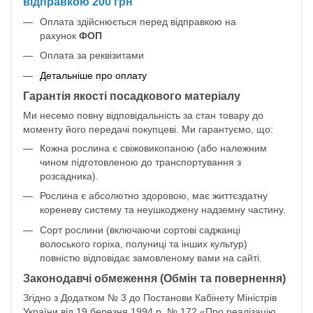
відправкою 200 грн
Оплата здійснюється перед відправкою на
рахунок
ФОП
Оплата за реквізитами
Детальніше про оплату
Гарантія якості посадкового матеріалу
Ми несемо повну відповідальність за стан товару до
моменту його передачі покупцеві. Ми гарантуємо, що:
Кожна рослина є свіжовикопаною (або належним
чином підготовленою до транспортування з
розсадника).
Рослина є абсолютно здоровою, має життєздатну
кореневу систему та неушкоджену надземну частину.
Сорт рослини (включаючи сортові саджанці
волоського горіха, полуниці та інших культур)
повністю відповідає замовленому вами на сайті.
Законодавчі обмеження (Обмін та повернення)
Згідно з Додатком № 3 до Постанови Кабінету Міністрів
України від 19 березня 1994 р. № 172 «Про реалізацію