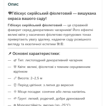
Опис
💜Гібіскус сирійський фіолетовий — вишукана
окраса вашого саду!
Гібіскус сирійський фіолетовий
— це справжній
фаворит серед декоративних чагарників! Його ефектні
великі квіти у насичених фіолетово-пурпурових тонах
привертають увагу здалеку, надаючи саду розкішного
вигляду та екзотичної естетики 🌺🦋.
📌 Основні характеристики:
🌿 Тип: листопадний декоративний чагарник
🌸 Квіти: великі, фіолетові з темним серцевинним
відтінком
📏 Висота: 2–2,5 м
⏰ Період цвітіння: з липня до вересня
🌞 Місце посадки: сонячне або легка напівтінь
🌱 Ґрунт: легкий, родючий, добре дренований
❄️ Морозостійкість: висока (до -25°C)