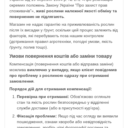
окремих положень Закону України "Про захист прав
споживачів"»,
живі рослини належної якості обміну та
поверненню не підлягають
.
Магазин не надає гарантію на приживлюваність рослин
після їх висадки у ґрунт, оскільки цей процес залежить від
факторів, які перебувають поза нашим контролем
(дотримання правил агротехніки, погодні умови, якість
ґрунту, полив тощо).
Умови повернення коштів або заміни товару
Компенсація (повернення коштів або відправка заміни)
можлива
виключно у випадку, якщо клієнт повідомив
про проблему з рослиною одразу при отриманні
замовлення
.
Порядок дій для отримання компенсації:
Перевірка при отриманні:
Обов'язково огляньте
стан та якість рослин безпосередньо у відділенні
служби доставки (або в присутності кур'єра).
Фіксація проблеми:
Якщо під час огляду ви виявили
пошкодження, ознаки хвороби або невідповідність
замовленню, зробіть чіткі фотографії рослини та