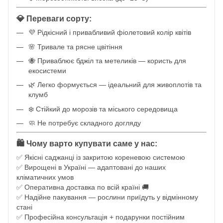
💎 Переваги сорту:
💜 Рідкісний і привабливий фіолетовий колір квітів
🌸 Тривале та рясне цвітіння
🐝 Приваблює бджіл та метеликів — користь для
екосистеми
🌿 Легко формується — ідеальний для живоплотів та
клумб
❄️ Стійкий до морозів та міського середовища
🧼 Не потребує складного догляду
🛍️ Чому варто купувати саме у нас:
✅ Якісні саджанці із закритою кореневою системою
✅ Вирощені в Україні — адаптовані до наших
кліматичних умов
✅ Оперативна доставка по всій країні 🚚
✅ Надійне пакування — рослини приїдуть у відмінному
стані
✅ Професійна консультація + подарунки постійним