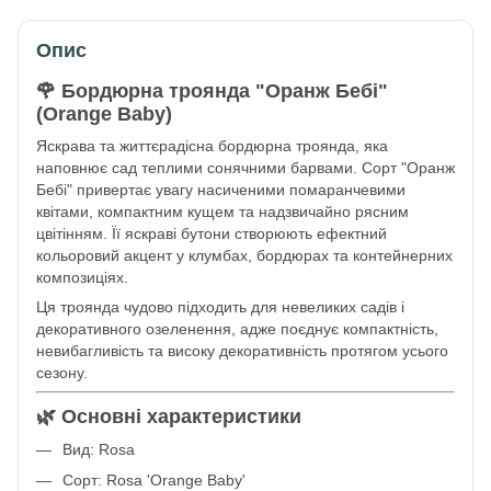
Опис
🌹 Бордюрна троянда "Оранж Бебі"
(Orange Baby)
Яскрава та життєрадісна бордюрна троянда, яка
наповнює сад теплими сонячними барвами. Сорт "Оранж
Бебі" привертає увагу насиченими помаранчевими
квітами, компактним кущем та надзвичайно рясним
цвітінням. Її яскраві бутони створюють ефектний
кольоровий акцент у клумбах, бордюрах та контейнерних
композиціях.
Ця троянда чудово підходить для невеликих садів і
декоративного озеленення, адже поєднує компактність,
невибагливість та високу декоративність протягом усього
сезону.
🌿 Основні характеристики
Вид: Rosa
Сорт: Rosa 'Orange Baby'