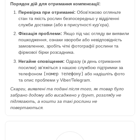
Порядок дій для отримання компенсації:
Перевірка при отриманні:
Обов'язково огляньте
стан та якість рослин безпосередньо у відділенні
служби доставки (або в присутності кур'єра).
Фіксація проблеми:
Якщо під час огляду ви виявили
пошкодження, ознаки хвороби або невідповідність
замовленню, зробіть чіткі фотографії рослини та
фірмової бірки розсадника.
Негайне сповіщення:
Одразу (в день отримання
посилки) зв'яжіться з нашою службою підтримки за
телефоном
[номер телефону]
або надішліть фото
та опис проблеми у Viber/Telegram.
Скарги, виявлені та подані після того, як товар було
забрано додому або висаджено у ґрунт, розгляду не
підлягають, а кошти за такі рослини не
повертаються.