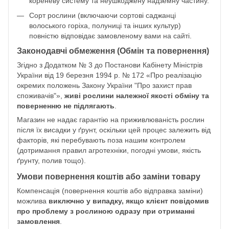
кореневу систему та неушкоджену надземну частину.
Сорт рослини (включаючи сортові саджанці
волоського горіха, полуниці та інших культур)
повністю відповідає замовленому вами на сайті.
Законодавчі обмеження (Обмін та повернення)
Згідно з Додатком № 3 до Постанови Кабінету Міністрів
України від 19 березня 1994 р. № 172 «Про реалізацію
окремих положень Закону України "Про захист прав
споживачів"»,
живі рослини належної якості обміну та
поверненню не підлягають
.
Магазин не надає гарантію на приживлюваність рослин
після їх висадки у ґрунт, оскільки цей процес залежить від
факторів, які перебувають поза нашим контролем
(дотримання правил агротехніки, погодні умови, якість
ґрунту, полив тощо).
Умови повернення коштів або заміни товару
Компенсація (повернення коштів або відправка заміни)
можлива
виключно у випадку, якщо клієнт повідомив
про проблему з рослиною одразу при отриманні
замовлення
.