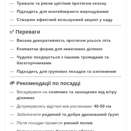
Тривале та рясне цвітіння протягом сезону
Підходить для контейнерного вирощування
Створює ефектний кольоровий акцент у саду
✅ Переваги
Висока декоративність протягом усього літа
Компактна форма для невеликих ділянок
Чудово поєднується з іншими трояндами та
багаторічниками
Підходить для групових посадок та озеленення
🌱 Рекомендації по посадці
Висаджувати на
сонячних та захищених від вітру
ділянках
Дотримуватись відстані між рослинами:
40-50 см
Забезпечити
родючий та добре дренований ґрунт
Після посадки провести
рясний полив