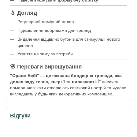
Навесні виконувати
формуючу обрізку
💧 Догляд
Регулярний помірний полив
Підживлення добривами для троянд
Видалення відцвілих бутонів для стимуляції нового
цвітіння
Укриття на зиму за потреби
🌸 Переваги вирощування
"Оранж Бебі" — це яскрава бордюрна троянда, яка
додає саду тепла, енергії та виразності.
Її насичені
помаранчеві квіти створюють святковий настрій та чудово
виглядають у будь-яких декоративних композиціях.
Відгуки