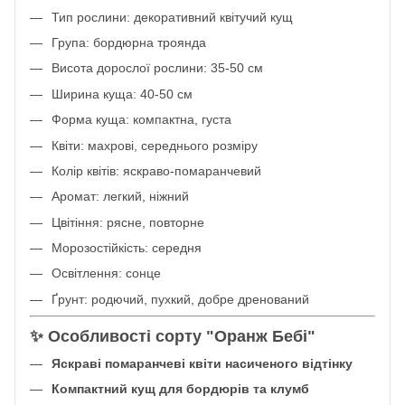
Тип рослини: декоративний квітучий кущ
Група: бордюрна троянда
Висота дорослої рослини: 35-50 см
Ширина куща: 40-50 см
Форма куща: компактна, густа
Квіти: махрові, середнього розміру
Колір квітів: яскраво-помаранчевий
Аромат: легкий, ніжний
Цвітіння: рясне, повторне
Морозостійкість: середня
Освітлення: сонце
Ґрунт: родючий, пухкий, добре дренований
✨ Особливості сорту "Оранж Бебі"
Яскраві помаранчеві квіти насиченого відтінку
Компактний кущ для бордюрів та клумб