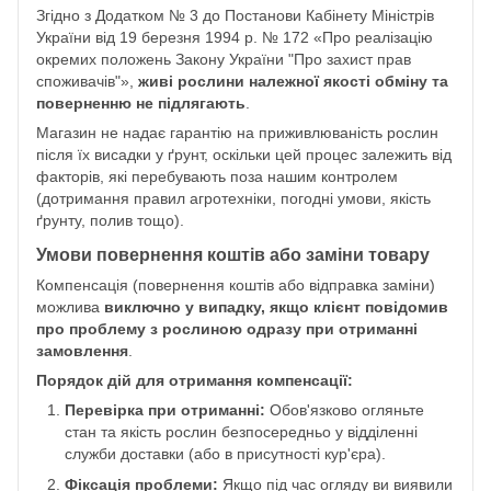
Згідно з Додатком № 3 до Постанови Кабінету Міністрів
України від 19 березня 1994 р. № 172 «Про реалізацію
окремих положень Закону України "Про захист прав
споживачів"»,
живі рослини належної якості обміну та
поверненню не підлягають
.
Магазин не надає гарантію на приживлюваність рослин
після їх висадки у ґрунт, оскільки цей процес залежить від
факторів, які перебувають поза нашим контролем
(дотримання правил агротехніки, погодні умови, якість
ґрунту, полив тощо).
Умови повернення коштів або заміни товару
Компенсація (повернення коштів або відправка заміни)
можлива
виключно у випадку, якщо клієнт повідомив
про проблему з рослиною одразу при отриманні
замовлення
.
Порядок дій для отримання компенсації:
Перевірка при отриманні:
Обов'язково огляньте
стан та якість рослин безпосередньо у відділенні
служби доставки (або в присутності кур'єра).
Фіксація проблеми:
Якщо під час огляду ви виявили