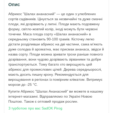
Опис
Абрикос "Шалах ананасний" — це один з улюблених
сортів садівників. Цінується за незвичайні та дуже смачні
плоди, які дозрівають у липні. Плоди мають подовжену
форму, світло-жовтий колір, іноді можуть бути червоні
точечки. Маса плода сорту «Шалах ананасний» в
середньому становить 90-100 грамів. Кісточку легко
дістати розділивши абрикос на дві частини, сама м'якоть
дуже солодка й ароматна, має присмак ананаса, звідси й
назва сорту. Плоди можна зривати трохи раніше повного
дозрівання, вони чудово дозрівають зірваними та добре
транспортуються. Тому багато хто вирощують цей
абрикос для промислових цілей. Дерева середньорослі,
мають досить пишну крону. Рекомендується для
вирощування в регіонах із помірним кліматом. Витримує
морози до -25 °C.
Купити Абрикос "Шалах Ананасний" ви можете в нашому
інтернет-магазині. Відправляємо по Україні Новою
Поштою. Також є оптовий продаж рослин.
З турботою про вас SadOK Pirog