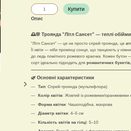
Купити
Опис
🌅🌸 Троянда "Літл Сансет" — теплі обійми 
"Літл Сансет" — це не просто спрей-троянда, це
ат
Її квіти — ніби промінці сонця, що танцюють у ніжни
до ледь помітного рожевого краєчка. Кожен бутон — 
сорт ідеально підходить для
романтичних букетів
🌿 Основні характеристики
Тип
: Спрей-троянда (мультифлора)
Колір квітів
: Жовтий із рожевими/оранжевими
Форма квітки
: Чашоподібна, махрова
Діаметр квітки
: 4–5 см
Кількість квітів на гілці
: 5–10
Аромат
: Легкий, свіжий, з фруктовими нотками