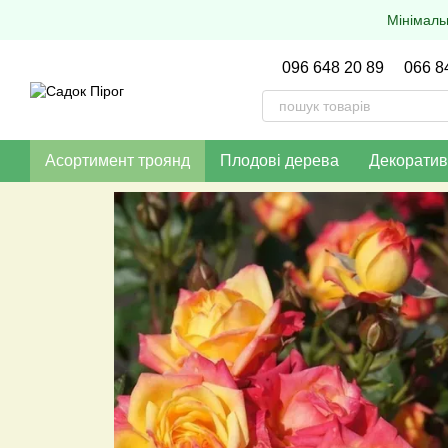
Перейти до основного контенту
Мінімаль
096 648 20 89
066 8
Асортимент троянд
Плодові дерева
Декоратив