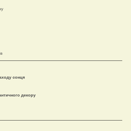
ну
ів
заходу сонця
античного декору