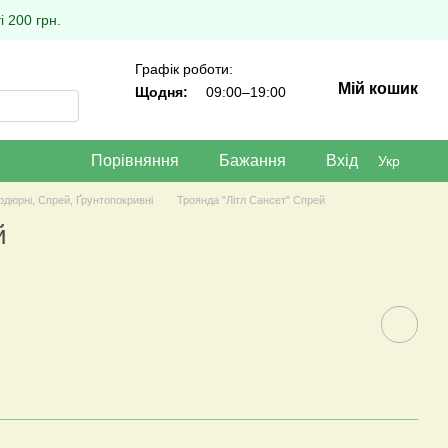
 200 грн.
Графік роботи:
Мій кошик
Щодня:
09:00–19:00
Порівняння
Бажання
Вхід
Укр
рдюрні, Спрей, Ґрунтопокривні
Троянда "Літл Сансет" Спрей
й