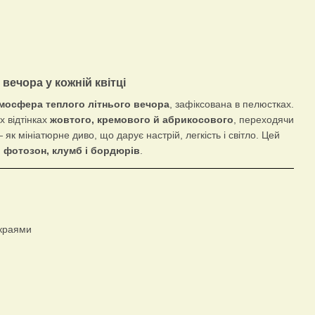
вечора у кожній квітці
мосфера теплого літнього вечора
, зафіксована в пелюстках.
х відтінках
жовтого, кремового й абрикосового
, переходячи
як мініатюрне диво, що дарує настрій, легкість і світло. Цей
, фотозон, клумб і бордюрів
.
 краями