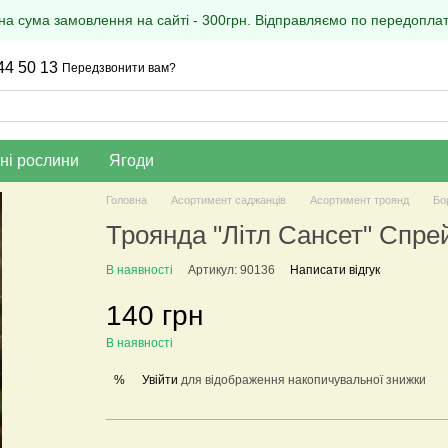
на сума замовлення на сайті - 300грн. Відправляємо по передоплаті
44 50 13
Передзвонити вам?
ні рослини
Ягоди
Головна
Асортимент саджанців
Асортимент троянд
Бо
Троянда "Літл Сансет" Спре
В наявності
Артикул: 90136
Написати відгук
140 грн
В наявності
Увійти
для відображення накопичувальної знижки
%