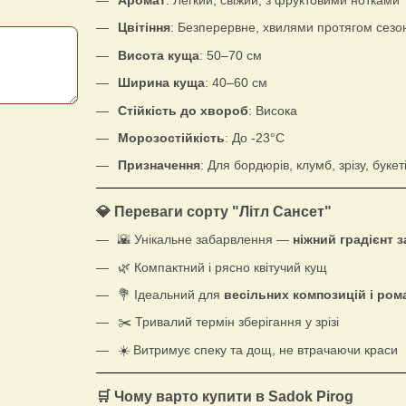
Цвітіння
: Безперервне, хвилями протягом сезо
Висота куща
: 50–70 см
Ширина куща
: 40–60 см
Стійкість до хвороб
: Висока
Морозостійкість
: До -23°C
Призначення
: Для бордюрів, клумб, зрізу, букет
💎 Переваги сорту "Літл Сансет"
🌇 Унікальне забарвлення —
ніжний градієнт 
🌿 Компактний і рясно квітучий кущ
💐 Ідеальний для
весільних композицій і ром
✂️ Тривалий термін зберігання у зрізі
☀️ Витримує спеку та дощ, не втрачаючи краси
🛒 Чому варто купити в Sadok Pirog