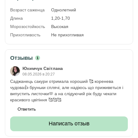
Возраст саженца
Однолетний
Длина
1,20-1,70
Морозостойкость
Высокая
Прихотливость
Не прихотливая
Отзывы
1
Юхимчук Світлана
08.05.2026 в 20:27
Саджанець сакури отримала хороший 🥰 коренева
чудова👍 бруньки сплячі, але надіюсь що приживеться і
випустить листочки🫶 а на слідуючий рік буду чекати
красивого цвітіння 🥰🥰🥰
Ответить
Написать отзыв