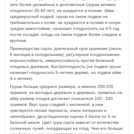
зато более урожайные и долговечные (груша активно
плодоносит 35-40 лет), не нуждается в поливе. Айва -
среднерослый подвой, груши на таком подвое не
требовательны к почве, не нуждаются в поливе и опоре,
средне-зимостойкие, начинают плодоносить на 4-5 год
после посадки, плоды на таком подвое более сладкие и
крупные.
Преимущества сорта: длительный срок хранения (около
6 месяцев в холодильнике), регулярное плодоношение,
морозостойкость, иммуностойкость против болезней
плодовых деревьев, быстроплодность (на подвое груши
начинает плодоносить 6-летнее дерево, на подвое айве -
4-х летнее).
Груши больше среднего размера, а именно 200-220
граммов, на молодых деревьях и деревьях, привитых на
айву размер плодов достигает показателя 220 - 240
граммов. Вкус груш сладкий с кислинкой, в нем
чувствуется легкая терпкость, очень интересен и
своеобразен, дегустационная оценка 4 балла по 5-ти
бальной шкале. Цвет груш сорта зависит от количества
солнечных лучей, попадающих на плод. Чем его больше,