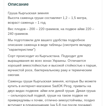
Описание
Груша Кыргызская зимняя
Высота саженца груши составляет 1,2 – 1,5 метра,
возраст саженца – 1 год.
Вес плодов – 200 – 220 граммов, на подвое айве 220 –
240 граммов.
Мы подготовили для вашего удобства подробное
описание саженца в виде таблицы (смотрите вкладку
"характеристики")
Сорт происходит из Кыргызстана. Подходит для
выращивания во всех зонах Украины. Отличается
хорошей зимостойкостью и высокой стойкостью к парше,
мучнистой росе, бактериальному раку и термическим
ожогам.
Саженцы груши Кыргызская зимняя, которые Вы можете
купить в интернет-магазине SadOK Pirog, привиты на
двух видах подвоев: айви или дикой груше. Дикая груша
– сильнорослый подвой, груши на таком подвое не
привередливы к почве, отлично-зимоустойчивы, поздно
вступают в плодоношение (на 5-8 год после посадки),