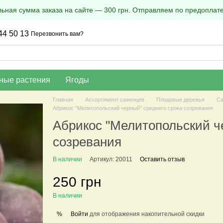
ная сумма заказа на сайте — 300 грн. Отправляем по предоплате
44 50 13
Перезвонить вам?
ные растения
Ягоды
Главная
Ассортимент саженцев
Плодовые деревья
Са
Абрикос "Мелитопольский черный" среднего срока созревания
Абрикос "Мелитопольский ч
созревания
В наличии
Артикул: 20011
Оставить отзыв
250 грн
В наличии
Войти
для отображения накопительной скидки
%