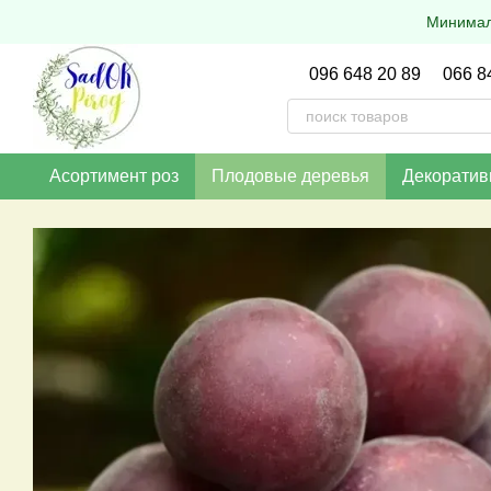
Перейти к основному контенту
Минималь
096 648 20 89
066 8
Асортимент роз
Плодовые деревья
Декоратив