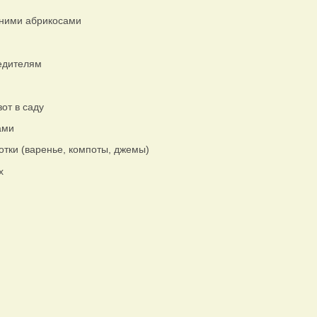
дними абрикосами
редителям
от в саду
ами
отки (варенье, компоты, джемы)
х